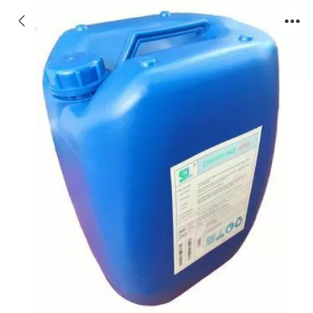
【无磷】反渗透阻垢剂添加方法SY720