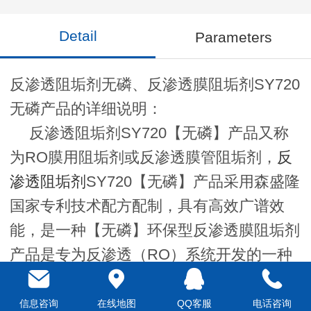
Detail
Parameters
反渗透阻垢剂无磷、反渗透膜阻垢剂SY720
无磷产品的详细说明：
反渗透阻垢剂SY720【无磷】产品又称
为RO膜用阻垢剂或反渗透膜管阻垢剂，
反
渗透阻垢剂
SY720【无磷】产品
采用森盛隆
国家专利技术配方配制，具有高效广谱效
能，是一种【无磷】环保型反渗透膜阻垢剂
产品是专为反渗透（RO）系统开发的一种
广谱高效无磷环保型RO膜反渗透阻垢、分
散药剂。
信息咨询
在线地图
QQ客服
电话咨询