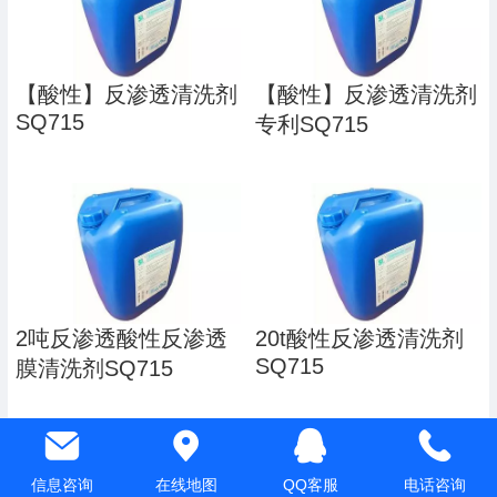
【酸性】反渗透清洗剂
【酸性】反渗透清洗剂
SQ715
专利SQ715
2吨反渗透酸性反渗透
20t酸性反渗透清洗剂
SQ715
膜清洗剂SQ715
信息咨询
在线地图
QQ客服
电话咨询