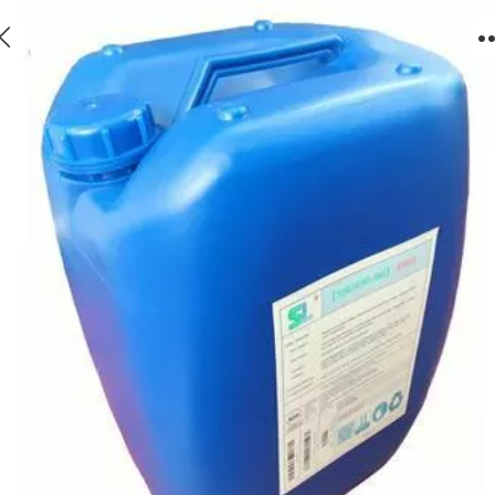
无磷缓蚀阻垢剂SH715型符合排放标准